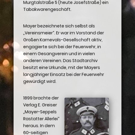
Murgtalstraße 5 (heute Josefstraße) ein
Tabakwarengeschäft.
Mayer bezeichnete sich selbst als
„Vereinsmeier“. Er war im Vorstand der
Großen Karnevals-Gesellschaft aktiv,
engagierte sich bei der Feuerwehr, in
einem Gesangverein und in vielen
anderen Vereinen. Das Stadtarchiv
besitzt eine Urkunde, mit der Mayers
langjähriger Einsatz bei der Feuerwehr
gewürdigt wird.
1899 brachte der
Verlag E. Greiser
„Mayer-Seppels
Rastatter Allerlei“
heraus. In dem
60-seitigen