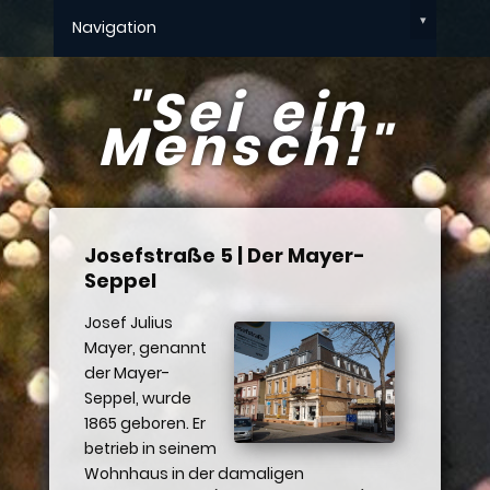
▾
Navigation
"Sei ein
Mensch!"
Josefstraße 5 | Der Mayer-
Seppel
Josef Julius
Mayer, genannt
der Mayer-
Seppel, wurde
1865 geboren. Er
betrieb in seinem
Wohnhaus in der damaligen