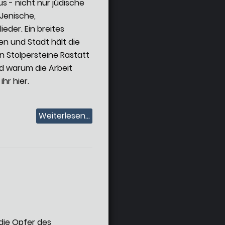
s - nicht nur jüdische
Jenische,
eder. Ein breites
en und Stadt hält die
n Stolpersteine Rastatt
d warum die Arbeit
ihr hier.
Weiterlesen...
die Opfer des