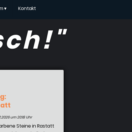
um
▾
Kontakt
sch!"
g:
tatt
2.2026 um 20:18 Uhr
arbene Steine in Rastatt