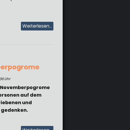
Weiterlesen...
mberpogrome
:36 Uhr
der Novemberpogrome
Personen auf dem
triebenen und
u gedenken.