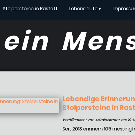
Stolpersteine in Rastatt
Lebensläufe
▾
Impress
 ein Men
Lebendige Erinnerun
Stolpersteine in Ras
Veröffentlicht von Administrator am 19.0
Seit 2013 erinnern 105 messingf